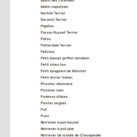
Mâtin des Pyrénées
Mâtin napolitain
Norfolk Terrier
Norwich Terrier
Papillon
Parson Russell Terrier
Patou
Patterdale Terrier
Pékinois
Petit basset griffon vendéen
Petit chien lion
Petit épagneul de Münster
Petit lévrier italien
Pinscher allemand
Pinscher nain
Podenco d'Ibiza
Pointer anglais
Puli
Pumi
Retriever à poil bouclé
Retriever à poil plat
Retriever de la baie de Chesapeake