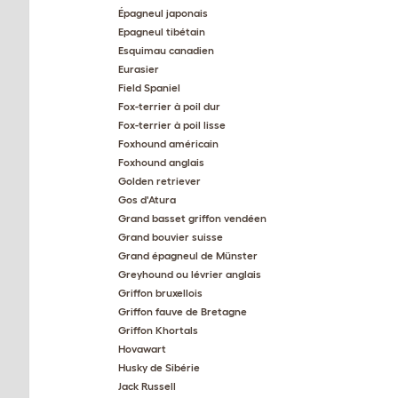
Épagneul japonais
Epagneul tibétain
Esquimau canadien
Eurasier
Field Spaniel
Fox-terrier à poil dur
Fox-terrier à poil lisse
Foxhound américain
Foxhound anglais
Golden retriever
Gos d'Atura
Grand basset griffon vendéen
Grand bouvier suisse
Grand épagneul de Münster
Greyhound ou lévrier anglais
Griffon bruxellois
Griffon fauve de Bretagne
Griffon Khortals
Hovawart
Husky de Sibérie
Jack Russell