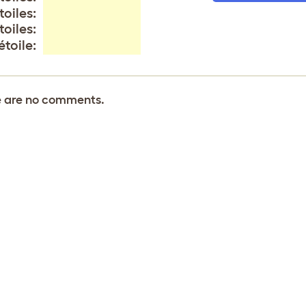
toiles:
toiles:
 étoile:
 are no comments.