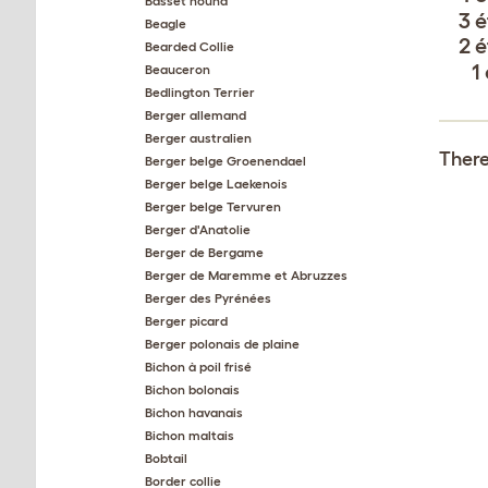
Basset hound
3 é
Beagle
2 é
Bearded Collie
1
Beauceron
Bedlington Terrier
Berger allemand
Berger australien
There
Berger belge Groenendael
Berger belge Laekenois
Berger belge Tervuren
Berger d'Anatolie
Berger de Bergame
Berger de Maremme et Abruzzes
Berger des Pyrénées
Berger picard
Berger polonais de plaine
Bichon à poil frisé
Bichon bolonais
Bichon havanais
Bichon maltais
Bobtail
Border collie