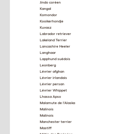
Jindo coréen
Kangal
Komondor
Kooikerhondje
Kuvasz
Labrador retriever
Lakeland Terrier
Lancashire Heeler
Langhaar
Lapphund suédois
Leonberg
Lévrier afghan
Lévrier irlandais
Lévrier persan
Lévrier Whippet
Lhassa Apso
Malamute de l'Alaska
Malinois
Malinois
Manchester terrier
Mastiff