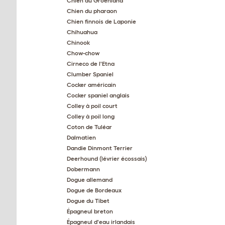
Chien du Groenland
Chien du pharaon
Chien finnois de Laponie
Chihuahua
Chinook
Chow-chow
Cirneco de l'Etna
Clumber Spaniel
Cocker américain
Cocker spaniel anglais
Colley à poil court
Colley à poil long
Coton de Tuléar
Dalmatien
Dandie Dinmont Terrier
Deerhound (lévrier écossais)
Dobermann
Dogue allemand
Dogue de Bordeaux
Dogue du Tibet
Épagneul breton
Épagneul d'eau irlandais