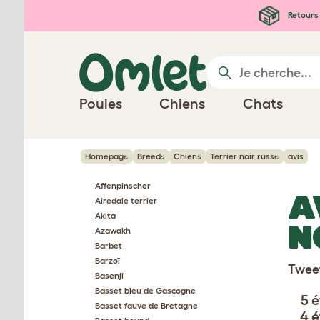
Passer au contenu principal
Retours 
Poules
Chiens
Chats
Homepage
Breeds
Chiens
Terrier noir russe
avis
Affenpinscher
A
Airedale terrier
Akita
N
Azawakh
Barbet
Barzoï
Twee
Basenji
Basset bleu de Gascogne
5 é
Basset fauve de Bretagne
4 é