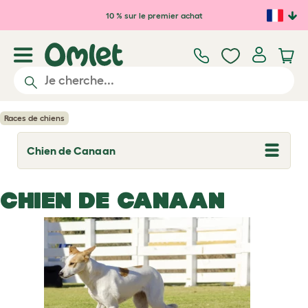
Passer au contenu principal
10 % sur le premier achat
Races de chiens
Chien de Canaan
T
o
g
g
CHIEN DE CANAAN
l
e
d
r
o
p
d
o
w
n