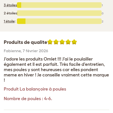
3 étoiles
:
1
2 étoiles:
0
1 étoile
:
2
Produits de qualite
Fabienne
,
7 février 2026
J'adore les produits Omlet !!! J'ai le poulailler
également et ll est parfait. Très facile d'entretien,
mes poules y sont heureuses car elles pondent
meme en hiver ! Je conseille vraiment cette marque
!
Produit
La balançoire à poules
Nombre de poules : 4-6.