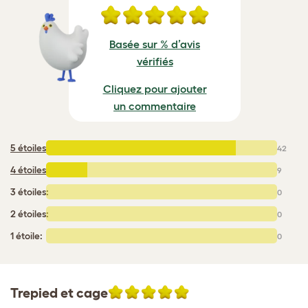
Basée sur % d’avis
vérifiés
Cliquez pour ajouter
un commentaire
5 étoiles
:
42
4 étoiles
:
9
3 étoiles:
0
2 étoiles:
0
1 étoile:
0
Trepied et cage