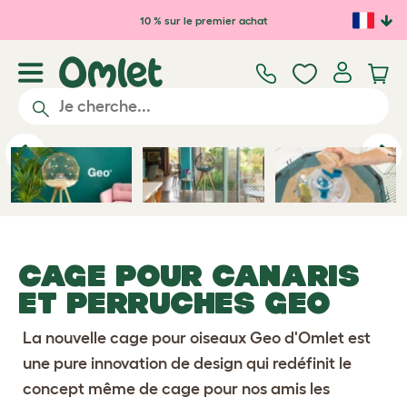
Passer au contenu principal
10 % sur le premier achat
Previous
Ne
CAGE POUR CANARIS
ET PERRUCHES GEO
La nouvelle cage pour oiseaux Geo d'Omlet est
une pure innovation de design qui redéfinit le
concept même de cage pour nos amis les