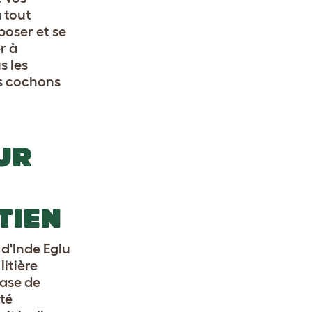
 tout
poser et se
r à
s les
es cochons
UR
TIEN
d'Inde Eglu
litière
base de
té