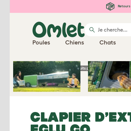
Passer au contenu principal
Retours 
Poules
Chiens
Chats
Page d'accueil
Produits pour cochons d’Inde
CLAPIER D’EX
EGLU GO