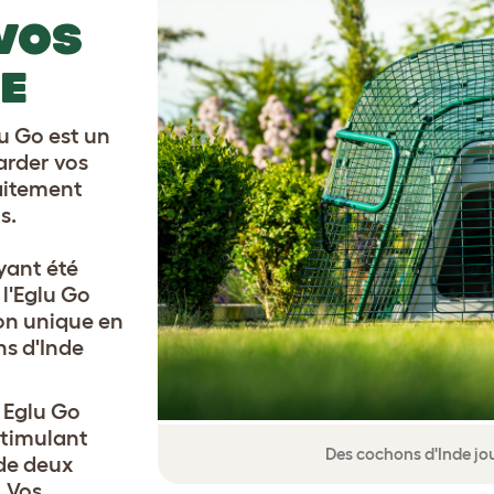
VOS
E
u Go est un
arder vos
aitement
s.
yant été
 l'Eglu Go
on unique en
ns d'Inde
 Eglu Go
stimulant
Des cochons d'Inde jou
de deux
. Vos