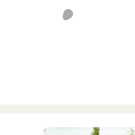
vérifiés
-
-
es 12 avis