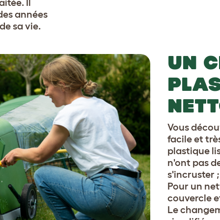
itée. Il
 des années
de sa vie.
UN C
PLAS
NET
Vous découv
facile et tr
plastique li
n'ont pas d
s'incruster 
Pour un net
couvercle et
Le changeme