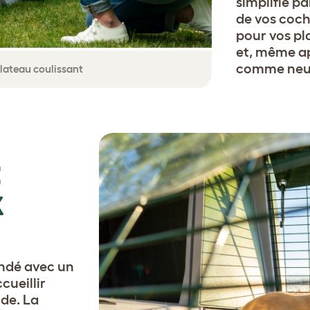
simplifié pa
de vos coch
pour vos pl
et, même ap
comme neu
plateau coulissant
E
X
ndé avec un
cueillir
de. La