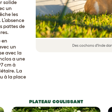
r solide
vec un
êche les
r. L’absence
es pattes de
res.
é en
Des cochons d'Inde dans
 avec un
se avec la
enclos a une
97 cm à
iétaire. La
u à la place
PLATEAU COULISSANT