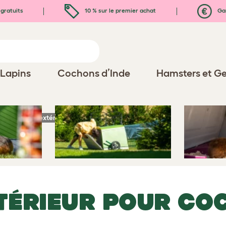
gratuits
10 % sur le premier achat
Gar
Lapins
Cochons d’Inde
Hamsters et Ge
Clapier d’extérieur pour cochons d'Inde Eglu Go
TÉRIEUR POUR CO