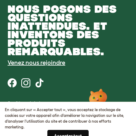
NOUS POSONS DES
QUESTIONS
INATTENDUES. ET
INVENTONS DES
PRODUITS
REMARQUABLES.
Venez nous rejoindre
Conditions générales
Protection de la vie privée et cookies
En cliquant sur « Accepter tout », vous acceptez le stockage de
Cookie Settings
cookies sur votre appareil afin d’améliorer la navigation sur le site,
Plan du site
d’analyser l’utilisation du site et de contribuer à nos efforts
marketing.
Numéro de TVA: FR34839369105
Accepter tout