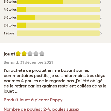
5 étoiles
:
5
4 étoiles
:
1
3 étoiles
:
2
2 étoiles
:
1
1 étoile:
0
jouet
Bernard
,
31 décembre 2021
J'ai acheté ce produit en me basant sur les
commentaires positifs, je suis néanmoins trés déçu
car mes 4 poules ne le regarde pas ,j'ai été obligé
de le retirer car les graines restaient collées dans le
jouet ...
Produit
Jouet à picorer Poppy
Nombre de poules : 2-4. poules sussex