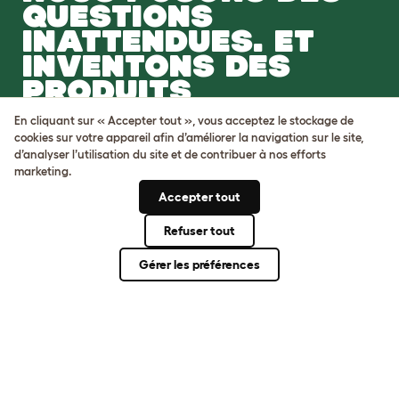
QUESTIONS
INATTENDUES. ET
INVENTONS DES
PRODUITS
REMARQUABLES.
En cliquant sur « Accepter tout », vous acceptez le stockage de
cookies sur votre appareil afin d’améliorer la navigation sur le site,
Venez nous rejoindre
d’analyser l’utilisation du site et de contribuer à nos efforts
marketing.
Accepter tout
Refuser tout
Gérer les préférences
Conditions générales
Protection de la vie privée et cookies
Cookie Settings
Plan du site
Numéro de TVA: FR34839369105
Numéro d’immatriculation de
l’entreprise: 05028498