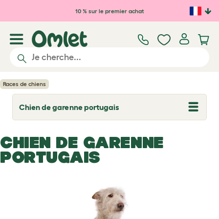
Passer au contenu principal
10 % sur le premier achat
Races de chiens
Chien de garenne portugais
T
o
g
g
CHIEN DE GARENNE
l
e
PORTUGAIS
d
r
o
p
d
o
w
n