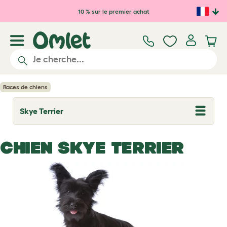
Passer au contenu principal
10 % sur le premier achat
Races de chiens
Skye Terrier
T
o
g
g
CHIEN SKYE TERRIER
l
e
d
r
o
p
d
o
w
n