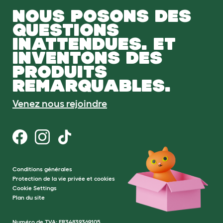
NOUS POSONS DES
QUESTIONS
INATTENDUES. ET
INVENTONS DES
PRODUITS
REMARQUABLES.
Venez nous rejoindre
Conditions générales
Protection de la vie privée et cookies
Cookie Settings
Plan du site
Numéro de TVA: FR34839369105