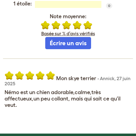
1 étoile:
0
Note moyenne:
Basée sur % d’avis vérifiés
Écrire un avis
Mon skye terrier
-
Annick
,
27 juin
2025
Némo est un chien adorable,calme,très
affectueux,un peu collant, mais qui sait ce qu'il
veut.