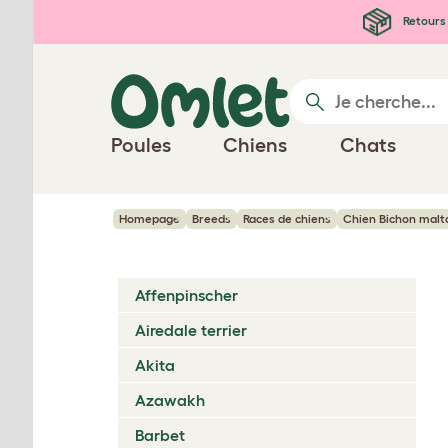
Passer au contenu principal
Retours 
Poules
Chiens
Chats
Homepage
Breeds
Races de chiens
Chien Bichon malt
Affenpinscher
Airedale terrier
Akita
Azawakh
Barbet