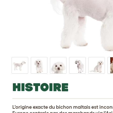
HISTOIRE
L'origine exacte du bichon maltais est inco
Europe centrale par des marchands via l'Asie e