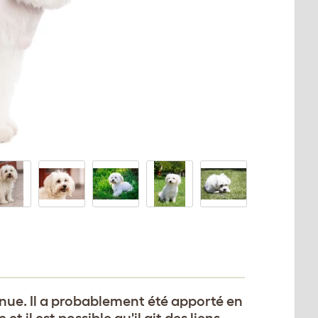
nnue. Il a probablement été apporté en
t il est possible qu'il ait des liens