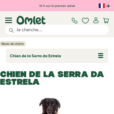
Passer au contenu principal
10 % sur le premier achat
Races de chiens
Chien de la Serra da Estrela
T
o
g
g
CHIEN DE LA SERRA DA
l
e
ESTRELA
d
r
o
p
d
o
w
n