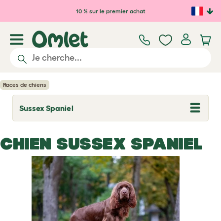
Passer au contenu principal
10 % sur le premier achat
Races de chiens
Sussex Spaniel
T
o
g
g
CHIEN SUSSEX SPANIEL
l
e
d
r
o
p
d
o
w
n