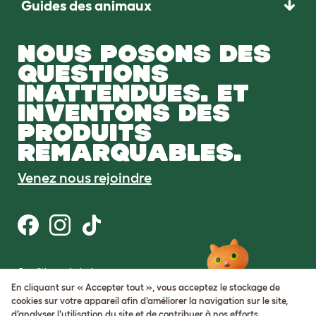
Guides des animaux
NOUS POSONS DES
QUESTIONS
INATTENDUES. ET
INVENTONS DES
PRODUITS
REMARQUABLES.
Venez nous rejoindre
Conditions générales
Protection de la vie privée et cookies
En cliquant sur « Accepter tout », vous acceptez le stockage de
Cookie Settings
cookies sur votre appareil afin d’améliorer la navigation sur le site,
Plan du site
d’analyser l’utilisation du site et de contribuer à nos efforts