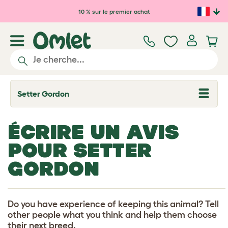
Passer au contenu principal
10 % sur le premier achat
Setter Gordon
T
o
g
g
ÉCRIRE UN AVIS
l
e
POUR SETTER
d
r
GORDON
o
p
d
o
w
n
Do you have experience of keeping this animal? Tell
other people what you think and help them choose
their next breed.