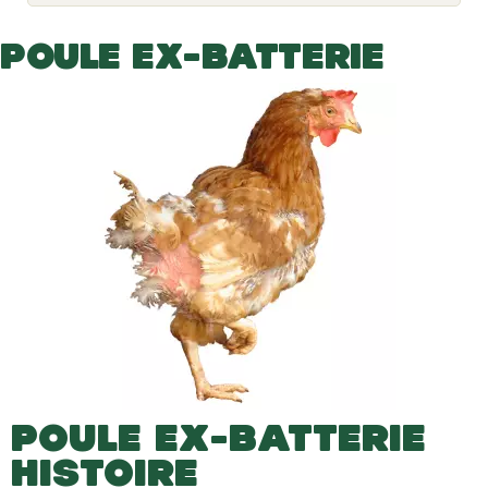
o
g
g
POULE EX-BATTERIE
l
e
d
r
o
p
d
o
w
n
POULE EX-BATTERIE
HISTOIRE