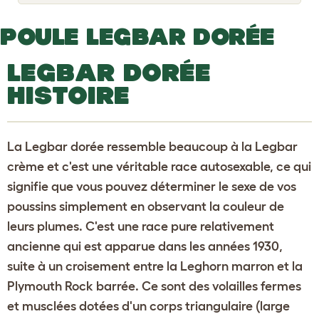
o
g
g
POULE LEGBAR DORÉE
l
e
d
LEGBAR DORÉE
r
o
HISTOIRE
p
d
o
w
n
La Legbar dorée ressemble beaucoup à la Legbar
crème et c'est une véritable race autosexable, ce qui
signifie que vous pouvez déterminer le sexe de vos
poussins simplement en observant la couleur de
leurs plumes. C'est une race pure relativement
ancienne qui est apparue dans les années 1930,
suite à un croisement entre la Leghorn marron et la
Plymouth Rock barrée. Ce sont des volailles fermes
et musclées dotées d'un corps triangulaire (large