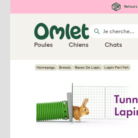
Passer au contenu principal
Retours 
Poules
Chiens
Chats
Homepage
Breeds
Races De Lapin
Lapin Perl Feh