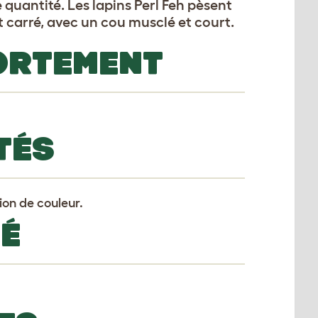
 quantité. Les lapins Perl Feh pèsent
ôt carré, avec un cou musclé et court.
ORTEMENT
TÉS
tion de couleur.
TÉ