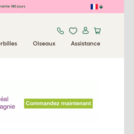
antie 180 jours
rbilles
Oiseaux
Assistance