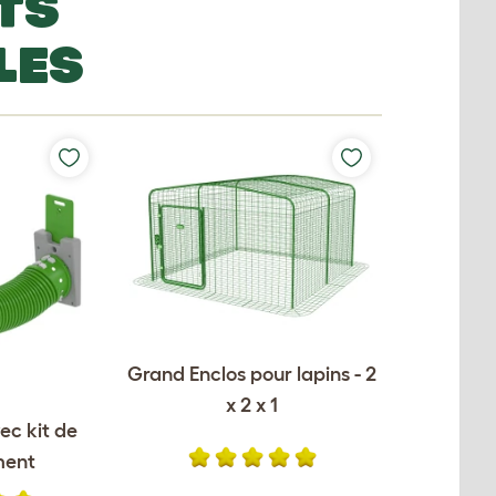
TS
LES
Grand Enclos pour lapins - 2
x 2 x 1
ec kit de
ment