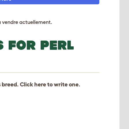
 à vendre actuellement.
S FOR PERL
s breed. Click
here
to write one.