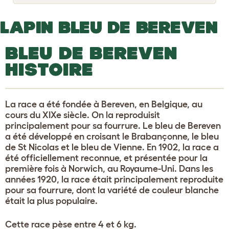
o
g
g
LAPIN BLEU DE BEREVEN
l
e
d
BLEU DE BEREVEN
r
o
HISTOIRE
p
d
o
w
n
La race a été fondée à Bereven, en Belgique, au
cours du XIXe siècle. On la reproduisit
principalement pour sa fourrure. Le bleu de Bereven
a été développé en croisant le Brabançonne, le bleu
de St Nicolas et le bleu de Vienne. En 1902, la race a
été officiellement reconnue, et présentée pour la
première fois à Norwich, au Royaume-Uni. Dans les
années 1920, la race était principalement reproduite
pour sa fourrure, dont la variété de couleur blanche
était la plus populaire.
Cette race pèse entre 4 et 6 kg.