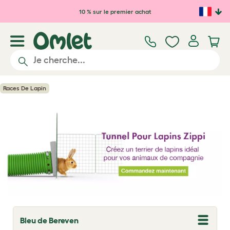
Passer au contenu principal
10 % sur le premier achat
Races De Lapin
Bleu de Bereven
T