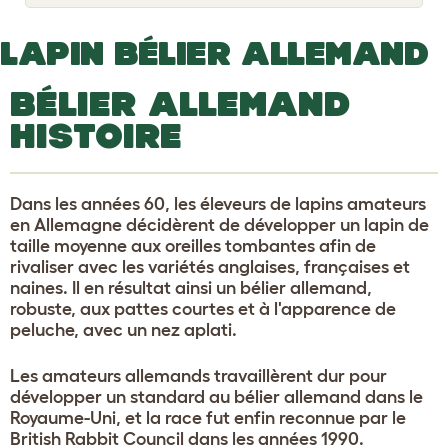
o
g
g
LAPIN BÉLIER ALLEMAND
l
e
d
BÉLIER ALLEMAND
r
o
HISTOIRE
p
d
o
w
n
Dans les années 60, les éleveurs de lapins amateurs
en Allemagne décidèrent de développer un lapin de
taille moyenne aux oreilles tombantes afin de
rivaliser avec les variétés anglaises, françaises et
naines. Il en résultat ainsi un bélier allemand,
robuste, aux pattes courtes et à l'apparence de
peluche, avec un nez aplati.
Les amateurs allemands travaillèrent dur pour
développer un standard au bélier allemand dans le
Royaume-Uni, et la race fut enfin reconnue par le
British Rabbit Council dans les années 1990.