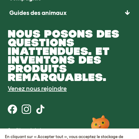
Guides des animaux
NOUS POSONS DES
QUESTIONS
INATTENDUES. ET
INVENTONS DES
PRODUITS
REMARQUABLES.
Venez nous rejoindre
Conditions générales
Protection de la vie privée et cookies
En cliquant sur « Accepter tout », vous acceptez le stockage de