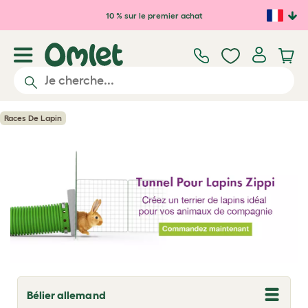
Passer au contenu principal
10 % sur le premier achat
Races De Lapin
Bélier allemand
T