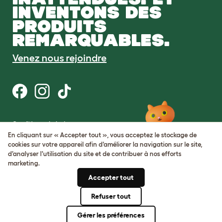
INVENTONS DES
PRODUITS
REMARQUABLES.
Venez nous rejoindre
Conditions générales
Protection de la vie privée et cookies
En cliquant sur « Accepter tout », vous acceptez le stockage de
Cookie Settings
cookies sur votre appareil afin d’améliorer la navigation sur le site,
Plan du site
d’analyser l’utilisation du site et de contribuer à nos efforts
marketing.
Numéro de TVA: FR34839369105
Accepter tout
Numéro d’immatriculation de
l’entreprise: 05028498
Refuser tout
© Omlet 2026
Gérer les préférences