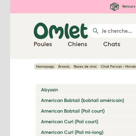
Passer au contenu principal
Retours 
Poules
Chiens
Chats
Homepage
Breeds
Races de chat
Chat Persan - Himal
Abyssin
American Bobtail (bobtail américain)
American Bobtail (Poil court)
American Curl (Poil court)
American Curl (Poil mi-long)