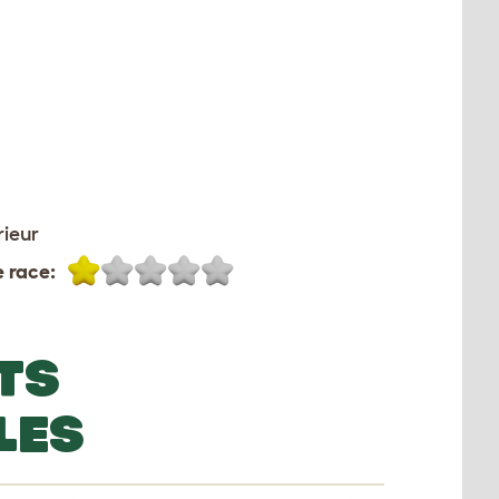
rieur
 race:
TS
LES