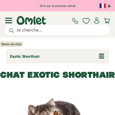
Passer au contenu principal
10 % sur le premier achat
Races de chat
Exotic Shorthair
T
o
g
g
CHAT EXOTIC SHORTHAIR
l
e
d
r
o
p
d
o
w
n