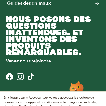
Guides des animaux
NOUS POSONS DES
QUESTIONS
INATTENDUES. ET
INVENTONS DES
PRODUITS
REMARQUABLES.
Venez nous rejoindre
Conditions générales
Protection de la vie privée et cookies
En cliquant sur « Accepter tout », vous acceptez le stockage de
Cookie Settings
cookies sur votre appareil afin d’améliorer la navigation sur le site,
Plan du site