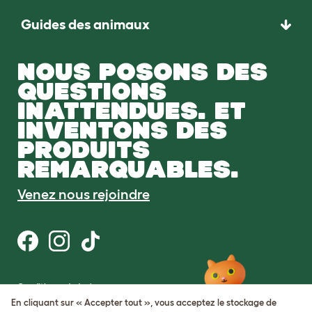
Guides des animaux
NOUS POSONS DES
QUESTIONS
INATTENDUES. ET
INVENTONS DES
PRODUITS
REMARQUABLES.
Venez nous rejoindre
Conditions générales
Protection de la vie privée et cookies
En cliquant sur « Accepter tout », vous acceptez le stockage de