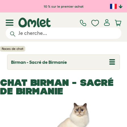
Passer au contenu principal
10 % sur le premier achat
Races de chat
Birman - Sacré de Birmanie
T
o
g
g
CHAT BIRMAN - SACRÉ
l
e
DE BIRMANIE
d
r
o
p
d
o
w
n