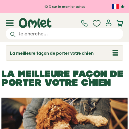
Passer au contenu principal
10 % sur le premier achat
La meilleure façon de porter votre chien
T
o
g
g
LA MEILLEURE FAÇON DE
l
e
PORTER VOTRE CHIEN
d
r
o
p
d
o
w
n