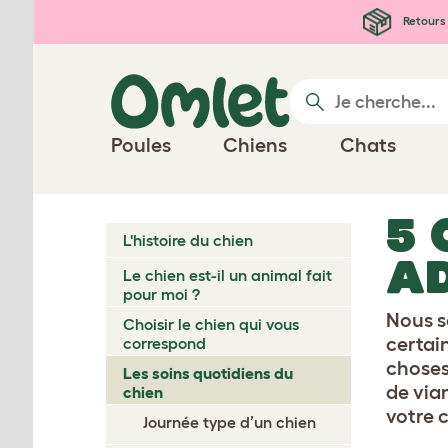
Passer au contenu principal
Retours 
Poules
Chiens
Chats
5 
L'histoire du chien
A
Le chien est-il un animal fait
pour moi ?
Nous s
Choisir le chien qui vous
certain
correspond
choses
Les soins quotidiens du
de vian
chien
votre c
Journée type d’un chien