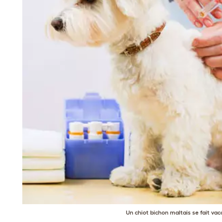
Un chiot bichon maltais se fait vac