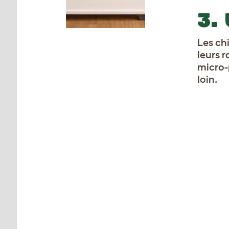
3.
Les ch
leurs r
micro-p
loin.