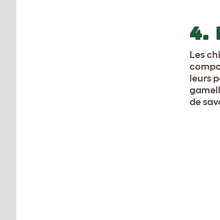
4.
Les ch
compor
leurs 
gamell
de sav