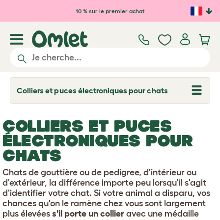
Passer au contenu principal
10 % sur le premier achat
Colliers et puces électroniques pour chats
T
o
g
g
COLLIERS ET PUCES
l
e
ÉLECTRONIQUES POUR
d
r
CHATS
o
p
Chats de gouttière ou de pedigree, d'intérieur ou
d
o
d'extérieur, la différence importe peu lorsqu'il s'agit
w
d'identifier votre chat. Si votre animal a disparu, vos
n
chances qu'on le ramène chez vous sont largement
plus élevées
s'il porte un collier
avec une médaille