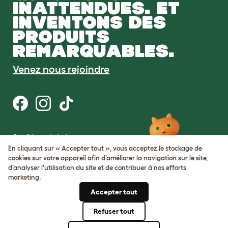
INATTENDUES. ET
INVENTONS DES
PRODUITS
REMARQUABLES.
Venez nous rejoindre
Conditions générales
Protection de la vie privée et cookies
En cliquant sur « Accepter tout », vous acceptez le stockage de
Cookie Settings
cookies sur votre appareil afin d’améliorer la navigation sur le site,
Plan du site
d’analyser l’utilisation du site et de contribuer à nos efforts
marketing.
Numéro de TVA: FR34839369105
Accepter tout
Numéro d’immatriculation de
l’entreprise: 05028498
Refuser tout
© Omlet 2026