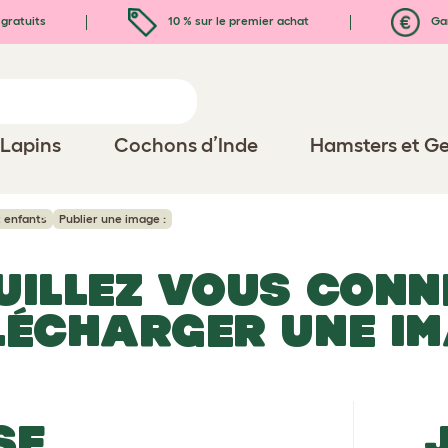
gratuits
10 % sur le premier achat
Gar
Lapins
Cochons d’Inde
Hamsters et Ge
 enfants
Publier une image :
UILLEZ VOUS CONN
LÉCHARGER UNE I
SE