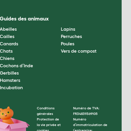
Guides des animaux
Abeilles
Lapins
Cailles
Perruches
Canards
Poules
Chats
Vers de compost
Chiens
Cochons d’Inde
Gerbilles
Hamsters
Incubation
Conditions
Numéro de TVA:
générales
FR34839369105
Protection de
Numéro
la vie privée et
d’immatriculation de
cookies
l’entreprise: