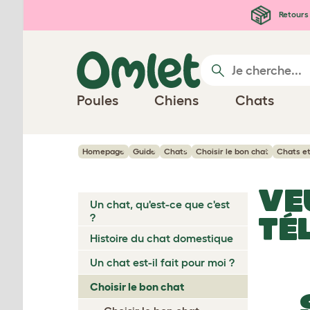
Passer au contenu principal
Retours 
Poules
Chiens
Chats
Homepage
Guide
Chats
Choisir le bon chat
Chats et
VE
Un chat, qu'est-ce que c'est
?
TÉ
Histoire du chat domestique
Un chat est-il fait pour moi ?
Choisir le bon chat