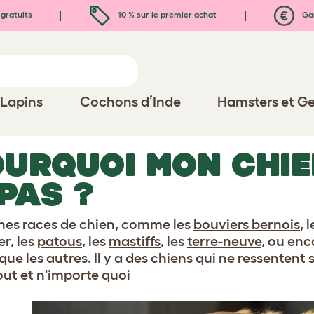
gratuits
10 % sur le premier achat
Gar
Lapins
Cochons d’Inde
Hamsters et Ge
URQUOI MON CHIE
 PAS ?
nes races de chien, comme les
bouviers bernois
, 
er, les
patous
, les
mastiffs
, les
terre-neuve
, ou enc
que les autres. Il y a des chiens qui ne ressenten
out et n'importe quoi