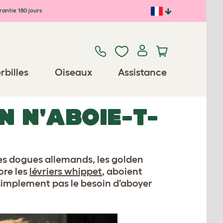
antie 180 jours
rbilles
Oiseaux
Assistance
N N'ABOIE-T-
les dogues allemands, les golden
ore les
lévriers whippet
, aboient
t simplement pas le besoin d'aboyer