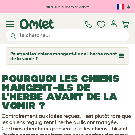
Passer au contenu principal
10 % sur le premier achat
Pourquoi les chiens mangent-ils de l'herbe avant
T
de la vomir ?
o
g
g
POURQUOI LES CHIENS
l
e
MANGENT-ILS DE
d
r
L'HERBE AVANT DE LA
o
p
VOMIR ?
d
o
Contrairement aux idées reçues, il est plutôt rare que
w
n
les chiens régurgitent l'herbe qu'ils ont mangée.
Certains chercheurs pensent que les chiens utilisent