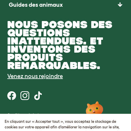
Guides des animaux
NOUS POSONS DES
QUESTIONS
INATTENDUES. ET
INVENTONS DES
PRODUITS
REMARQUABLES.
Venez nous rejoindre
Conditions générales
Protection de la vie privée et cookies
En cliquant sur « Accepter tout », vous acceptez le stockage de
Cookie Settings
cookies sur votre appareil afin d’améliorer la navigation sur le site,