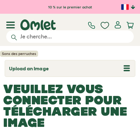
Passer au contenu principal
10 % sur le premier achat
Sons des perruches
Upload an Image
T
o
g
VEUILLEZ VOUS
g
l
e
CONNECTER POUR
d
r
TÉLÉCHARGER UNE
o
p
IMAGE
d
o
w
n