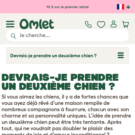
Passer au contenu principal
10 % sur le premier achat
Devrais-je prendre un deuxième chien ?
T
o
g
g
DEVRAIS-JE PRENDRE
l
e
UN DEUXIÈME CHIEN ?
d
r
o
Si vous aimez les chiens, il y a de fortes chances que
p
vous ayez déjà rêvé d’une maison remplie de
d
nombreux compagnons à fourrure, chacun avec son
o
w
charme et sa personnalité uniques. L’idée de prendre
n
un deuxième chien peut être très tentante. Après
tout, qui ne voudrait pas doubler le plaisir des
moments de joie et d’amour inconditionnel ?