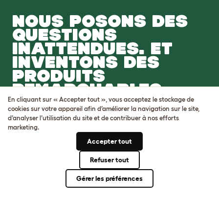
NOUS POSONS DES
QUESTIONS
INATTENDUES. ET
INVENTONS DES
PRODUITS
REMARQUABLES.
En cliquant sur « Accepter tout », vous acceptez le stockage de
Venez nous rejoindre
cookies sur votre appareil afin d’améliorer la navigation sur le site,
d’analyser l’utilisation du site et de contribuer à nos efforts
marketing.
Accepter tout
Refuser tout
Conditions générales
Gérer les préférences
Protection de la vie privée et cookies
Cookie Settings
Plan du site