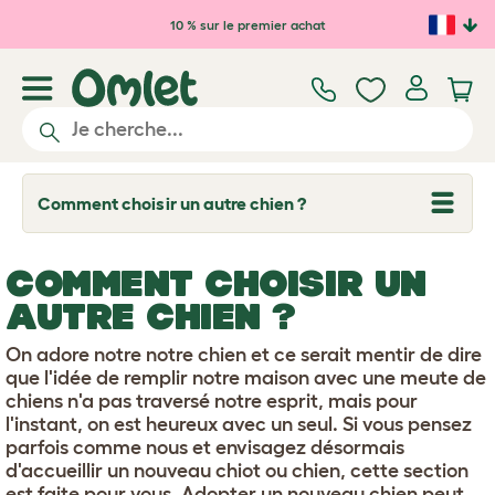
Passer au contenu principal
10 % sur le premier achat
Comment choisir un autre chien ?
T
o
g
g
COMMENT CHOISIR UN
l
e
AUTRE CHIEN ?
d
r
o
On adore notre notre chien et ce serait mentir de dire
p
que l'idée de remplir notre maison avec une meute de
d
chiens n'a pas traversé notre esprit, mais pour
o
w
l'instant, on est heureux avec un seul. Si vous pensez
n
parfois comme nous et envisagez désormais
d'accueillir un nouveau chiot ou chien, cette section
est faite pour vous. Adopter un nouveau chien peut