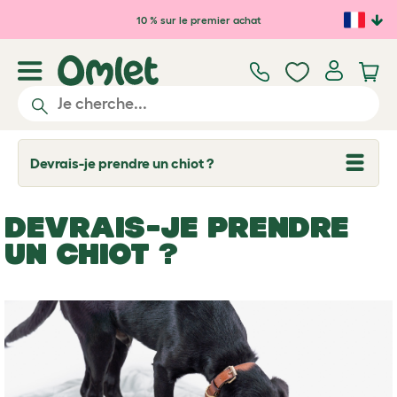
Passer au contenu principal
10 % sur le premier achat
Devrais-je prendre un chiot ?
T
o
g
g
DEVRAIS-JE PRENDRE
l
e
UN CHIOT ?
d
r
o
p
d
o
w
n