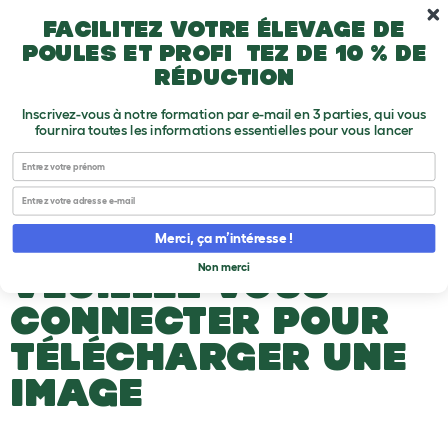
Passer au contenu principal
10 % sur le premier achat
Facilitez votre élevage de
poules et profitez de 10 % de
réduction
Inscrivez-vous à notre formation par e-mail en 3 parties, qui vous
fournira toutes les informations essentielles pour vous lancer
First name
A propos des poules
Email
Upload an Image
T
Merci, ça m’intéresse !
o
g
Non merci
VEUILLEZ VOUS
g
l
e
CONNECTER POUR
d
r
TÉLÉCHARGER UNE
o
p
IMAGE
d
o
w
n