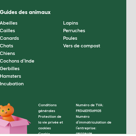
Guides des animaux
Abeilles
Lapins
Cailles
Perruches
Canards
Poules
Chats
Vers de compost
Chiens
Cochons d’Inde
Gerbilles
Hamsters
Incubation
Conditions
Numéro de TVA:
générales
FR34839369105
Protection de
Numéro
la vie privée et
d’immatriculation de
cookies
l’entreprise:
Cookie
05028498