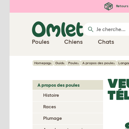
Passer au contenu principal
Retours 
Poules
Chiens
Chats
Homepage
Guide
Poules
A propos des poules
Langa
VE
A propos des poules
TÉ
Histoire
Races
Plumage