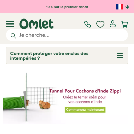
Passer au contenu principal
10 % sur le premier achat
Comment protéger votre enclos des
T
intempéries ?
o
g
g
l
e
d
r
o
p
d
o
w
n