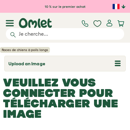
Passer au contenu principal
10 % sur le premier achat
Races de chiens à poils longs
Upload an Image
T
o
g
VEUILLEZ VOUS
g
l
e
CONNECTER POUR
d
r
TÉLÉCHARGER UNE
o
p
IMAGE
d
o
w
n