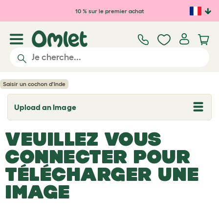
Passer au contenu principal
10 % sur le premier achat
Saisir un cochon d'Inde
Upload an Image
T
o
g
VEUILLEZ VOUS
g
l
e
CONNECTER POUR
d
r
TÉLÉCHARGER UNE
o
p
IMAGE
d
o
w
n