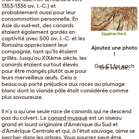
1353-1336 av. J.-C.) et
probablement aussi pour leur
consommation personnelle. En
Asie du sud-est, des canards
étaient également gardés en
captivité avec 500 av. J.-C. et les
Romains appréciaient leur
Ajoutez une photo
compagnie, tant qu'ils étaient
!
grillés. Jusqu'au XIXème siècle, les
canards étaient surtout élevés
Get €1 for each
one we use.
pour être mangés plutôt que pour
leurs merveilleux œufs. Cela a
beaucoup porté préjudice aux races au plumage
blanc dont la viande pâle était considérée comme
plus savoureuse.
Il n'y a qu'une seule race de canards qui ne descend
pas du colvert. Le
canard musqué
est un oiseau
grand et lourd originaire d'Amérique du Sud et
d'Amérique Centrale et qui, à l'état sauvage, aime se
percher dans les arbres. Vous pourrez peut-être