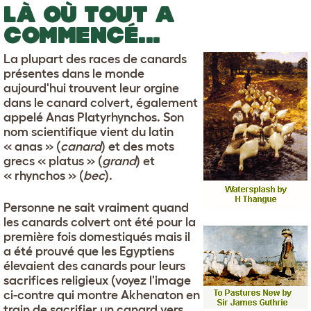
LÀ OÙ TOUT A
COMMENCÉ...
La plupart des races de canards
présentes dans le monde
aujourd'hui trouvent leur orgine
dans le canard colvert, également
appelé Anas Platyrhynchos. Son
nom scientifique vient du latin
« anas » (
canard
) et des mots
grecs « platus » (
grand
) et
« rhynchos » (
bec
).
Personne ne sait vraiment quand
les canards colvert ont été pour la
première fois domestiqués mais il
a été prouvé que les Egyptiens
élevaient des canards pour leurs
sacrifices religieux (voyez l'image
ci-contre qui montre Akhenaton en
train de sacrifier un canard vers