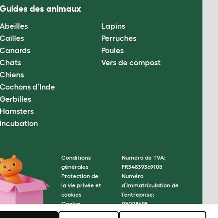
Guides des animaux
Abeilles
Lapins
Cailles
Perruches
Canards
Poules
Chats
Vers de compost
Chiens
Cochons d’Inde
Gerbilles
Hamsters
Incubation
Conditions
Numéro de TVA:
générales
FR34839369105
Protection de
Numéro
la vie privée et
d’immatriculation de
cookies
l’entreprise:
Cookie
05028498
Settings
© Omlet 2026