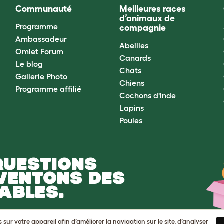
Communauté
Meilleures races
d’animaux de
Programme
compagnie
Ambassadeur
Abeilles
Omlet Forum
Canards
Le blog
Chats
Gallerie Photo
Chiens
Programme affilié
Cochons d'Inde
Lapins
Poules
QUESTIONS
NVENTONS DES
ABLES.
ur votre appareil afin d’améliorer la navigation sur le site, d’analyser