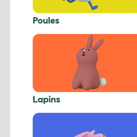
Poules
Lapins