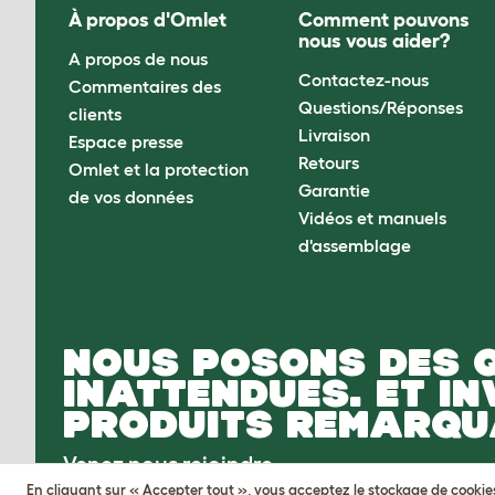
À propos d'Omlet
Comment pouvons
nous vous aider?
A propos de nous
Contactez-nous
Commentaires des
Questions/Réponses
clients
Livraison
Espace presse
Retours
Omlet et la protection
Garantie
de vos données
Vidéos et manuels
d'assemblage
NOUS POSONS DES 
INATTENDUES. ET I
PRODUITS REMARQU
Venez nous rejoindre
En cliquant sur « Accepter tout », vous acceptez le stockage de cookies s