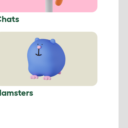
Chats
Hamsters