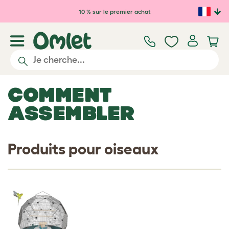
Passer au contenu principal
10 % sur le premier achat
COMMENT
ASSEMBLER
Produits pour oiseaux