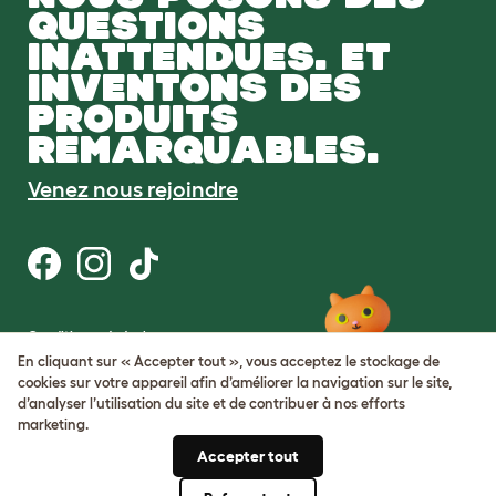
QUESTIONS
INATTENDUES. ET
INVENTONS DES
PRODUITS
REMARQUABLES.
Venez nous rejoindre
Conditions générales
Protection de la vie privée et cookies
En cliquant sur « Accepter tout », vous acceptez le stockage de
Cookie Settings
cookies sur votre appareil afin d’améliorer la navigation sur le site,
Sitemap
d’analyser l’utilisation du site et de contribuer à nos efforts
marketing.
Numéro de TVA: FR34839369105
Accepter tout
Numéro d’immatriculation de
l’entreprise: 05028498