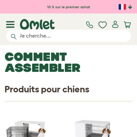
Passer au contenu principal
10 % sur le premier achat
COMMENT
ASSEMBLER
Produits pour chiens