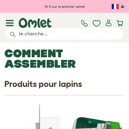
Passer au contenu principal
10 % sur le premier achat
COMMENT
ASSEMBLER
Produits pour lapins