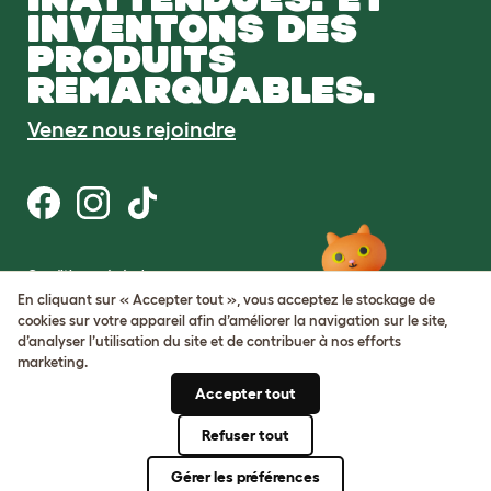
INVENTONS DES
PRODUITS
REMARQUABLES.
Venez nous rejoindre
Conditions générales
Protection de la vie privée et cookies
En cliquant sur « Accepter tout », vous acceptez le stockage de
Cookie Settings
cookies sur votre appareil afin d’améliorer la navigation sur le site,
Plan du site
d’analyser l’utilisation du site et de contribuer à nos efforts
marketing.
Numéro de TVA: FR34839369105
Accepter tout
Numéro d’immatriculation de
l’entreprise: 05028498
Refuser tout
© Omlet 2026
Gérer les préférences