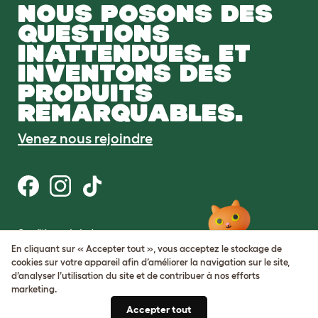
NOUS POSONS DES
QUESTIONS
INATTENDUES. ET
INVENTONS DES
PRODUITS
REMARQUABLES.
Venez nous rejoindre
Conditions générales
Protection de la vie privée et cookies
En cliquant sur « Accepter tout », vous acceptez le stockage de
Cookie Settings
cookies sur votre appareil afin d’améliorer la navigation sur le site,
Plan du site
d’analyser l’utilisation du site et de contribuer à nos efforts
marketing.
Numéro de TVA: FR34839369105
Accepter tout