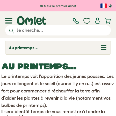
Passer au contenu principal
10 % sur le premier achat
Au printemps...
T
o
g
g
AU PRINTEMPS...
l
e
d
Le printemps voit l'apparition des jeunes pousses. Les
r
o
jours rallongent et le soleil (quand il y en a...) est assez
p
fort pour commencer à réchauffer la terre afin
d
o
d'aider les plantes à revenir à la vie (notamment vos
w
n
bulbes de printemps).
Il sera bientôt temps de vous remettre à tondre la