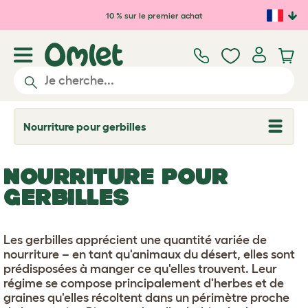
Passer au contenu principal
10 % sur le premier achat
Nourriture pour gerbilles
T
o
g
g
NOURRITURE POUR
l
e
GERBILLES
d
r
o
p
Les gerbilles apprécient une quantité variée de
d
o
nourriture – en tant qu'animaux du désert, elles sont
w
prédisposées à manger ce qu'elles trouvent. Leur
n
régime se compose principalement d'herbes et de
graines qu'elles récoltent dans un périmètre proche