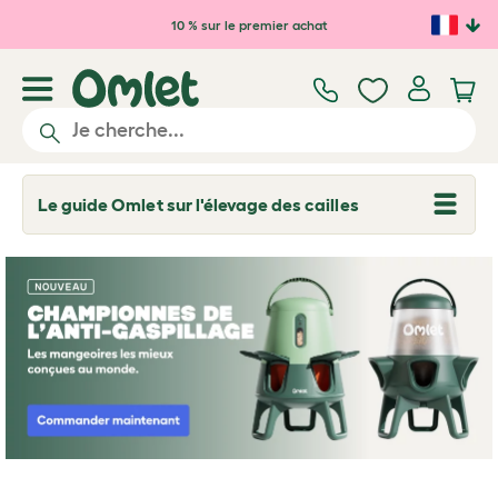
Passer au contenu principal
10 % sur le premier achat
Le guide Omlet sur l'élevage des cailles
T
o
g
g
l
e
d
r
o
p
d
o
w
n