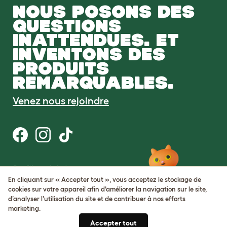
NOUS POSONS DES
QUESTIONS
INATTENDUES. ET
INVENTONS DES
PRODUITS
REMARQUABLES.
Venez nous rejoindre
Conditions générales
Protection de la vie privée et cookies
En cliquant sur « Accepter tout », vous acceptez le stockage de
Cookie Settings
cookies sur votre appareil afin d’améliorer la navigation sur le site,
Plan du site
d’analyser l’utilisation du site et de contribuer à nos efforts
marketing.
Numéro de TVA: FR34839369105
Accepter tout