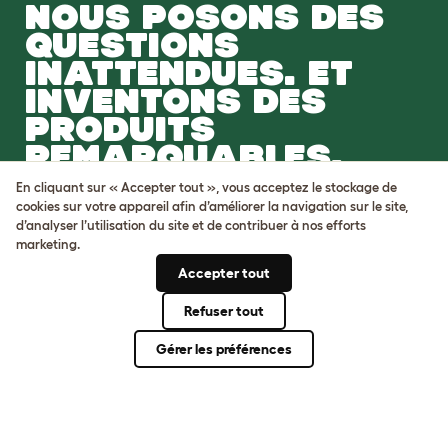
NOUS POSONS DES
QUESTIONS
INATTENDUES. ET
INVENTONS DES
PRODUITS
REMARQUABLES.
En cliquant sur « Accepter tout », vous acceptez le stockage de
Venez nous rejoindre
cookies sur votre appareil afin d’améliorer la navigation sur le site,
d’analyser l’utilisation du site et de contribuer à nos efforts
marketing.
Accepter tout
Refuser tout
Conditions générales
Protection de la vie privée et cookies
Gérer les préférences
Cookie Settings
Plan du site
Numéro de TVA: FR34839369105