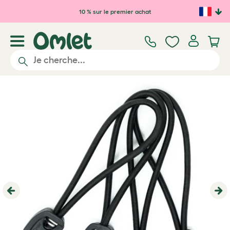
Passer au contenu principal
10 % sur le premier achat
Previous
Ne