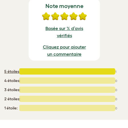
Note moyenne
Basée sur % d’avis
vérifiés
Cliquez pour ajouter
un commentaire
5 étoiles
:
1
4 étoiles:
0
3 étoiles:
0
2 étoiles:
0
1 étoile:
0