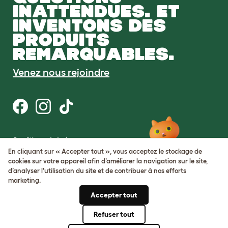
INATTENDUES. ET
INVENTONS DES
PRODUITS
REMARQUABLES.
Venez nous rejoindre
Conditions générales
Protection de la vie privée et cookies
En cliquant sur « Accepter tout », vous acceptez le stockage de
Cookie Settings
cookies sur votre appareil afin d’améliorer la navigation sur le site,
Plan du site
d’analyser l’utilisation du site et de contribuer à nos efforts
marketing.
Numéro de TVA: FR34839369105
Accepter tout
Numéro d’immatriculation de
l’entreprise: 05028498
Refuser tout
© Omlet 2026