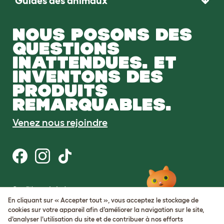
Guides des animaux
NOUS POSONS DES
QUESTIONS
INATTENDUES. ET
INVENTONS DES
PRODUITS
REMARQUABLES.
Venez nous rejoindre
Conditions générales
Protection de la vie privée et cookies
En cliquant sur « Accepter tout », vous acceptez le stockage de
Cookie Settings
cookies sur votre appareil afin d’améliorer la navigation sur le site,
Plan du site
d’analyser l’utilisation du site et de contribuer à nos efforts