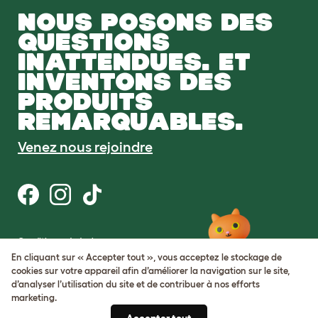
NOUS POSONS DES
QUESTIONS
INATTENDUES. ET
INVENTONS DES
PRODUITS
REMARQUABLES.
Venez nous rejoindre
Conditions générales
Protection de la vie privée et cookies
En cliquant sur « Accepter tout », vous acceptez le stockage de
Cookie Settings
cookies sur votre appareil afin d’améliorer la navigation sur le site,
Plan du site
d’analyser l’utilisation du site et de contribuer à nos efforts
marketing.
Numéro de TVA: FR34839369105